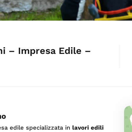
ni – Impresa Edile –
no
esa edile specializzata in
lavori edili