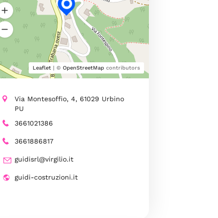
Leaflet
| ©
OpenStreetMap
contributors
Via Montesoffio, 4, 61029 Urbino
PU
3661021386
3661886817
guidisrl@virgilio.it
guidi-costruzioni.it