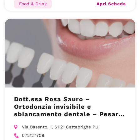
Apri Scheda
Food & Drink
Dott.ssa Rosa Sauro –
Ortodonzia invisibile e
sbiancamento dentale – Pesaro
(PU)
Via Basento, 1, 61121 Cattabrighe PU
072127708