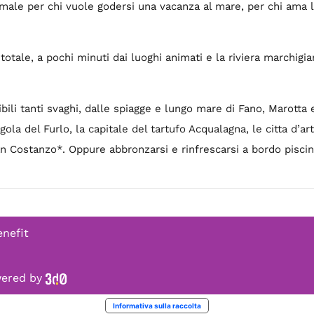
imale per chi vuole godersi una vacanza al mare, per chi ama 
 totale, a pochi minuti dai luoghi animati e la riviera marchigia
bili tanti svaghi, dalle spiagge e lungo mare di Fano, Marotta e
la del Furlo, la capitale del tartufo Acqualagna, le citta d’a
n Costanzo*. Oppure abbronzarsi e rinfrescarsi a bordo piscin
enefit
owered by
Informativa sulla raccolta