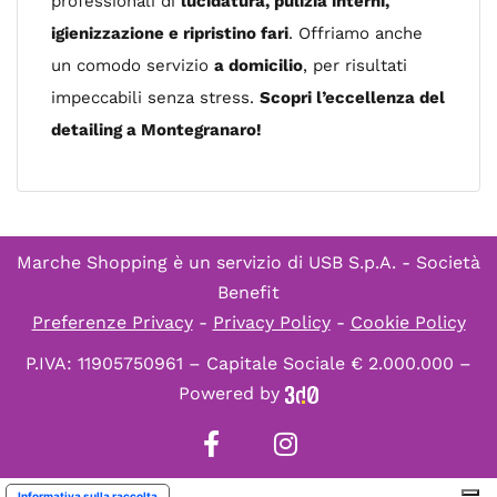
professionali di
lucidatura, pulizia interni,
igienizzazione e ripristino fari
. Offriamo anche
un comodo servizio
a domicilio
, per risultati
impeccabili senza stress.
Scopri l’eccellenza del
detailing a Montegranaro!
Marche Shopping è un servizio di
USB S.p.A. - Società
Benefit
Preferenze Privacy
-
Privacy Policy
-
Cookie Policy
P.IVA: 11905750961 – Capitale Sociale € 2.000.000 –
Powered by
Informativa sulla raccolta