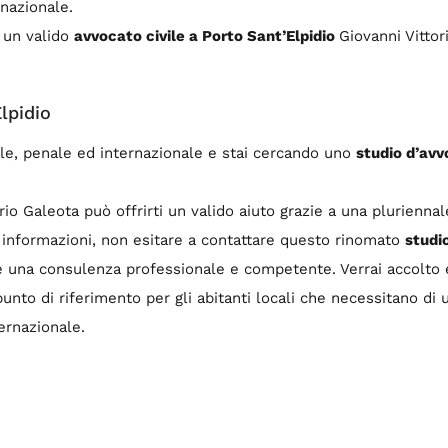
rnazionale.
i un valido
avvocato civile a Porto Sant’Elpidio
Giovanni Vittor
lpidio
vile, penale ed internazionale e stai cercando uno
studio d’avv
io Galeota può offrirti un valido aiuto grazie a una pluriennal
i informazioni, non esitare a contattare questo rinomato
studi
 una consulenza professionale e competente. Verrai accolto e
unto di riferimento per gli abitanti locali che necessitano d
ternazionale.