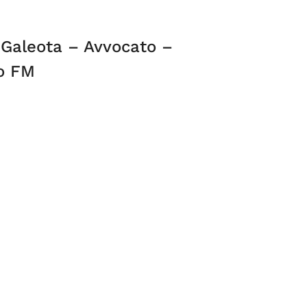
o Galeota – Avvocato –
io FM