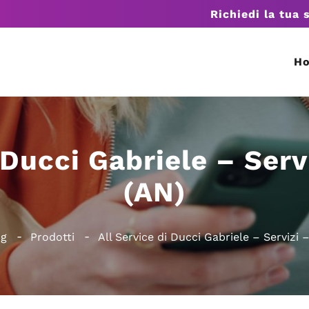
Richiedi la tua 
H
i Ducci Gabriele – Ser
(AN)
ng
Prodotti
All Service di Ducci Gabriele – Servizi