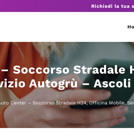
Richiedi la tua 
H
– Soccorso Stradale 
vizio Autogrù – Ascoli
uto Center – Soccorso Stradale H24, Officina Mobile, Ser