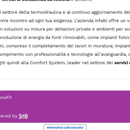
 settore della termoidraulica e al continuo aggiornamento dei
ire incontro ad ogni tua esigenza. L’azienda infatti offre un 
con soluzioni su misura per abitazioni private e ambienti per sc
 produzione di energia da fonti rinnovabili, come impianti fotov
gni, compreso il completamento dei lavori in muratura; impiant
compimento con professionalità e tecnologie all’avanguardia, 
lgiti quindi alla Comfort System, leader nel settore dei
servizi
enefit
owered by
Informativa sulla raccolta