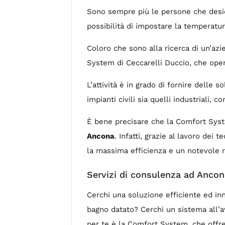
Sono sempre più le persone che deside
possibilità di impostare la temperatura
Coloro che sono alla ricerca di un’azi
System di Ceccarelli Duccio, che ope
L’attività è in grado di fornire delle 
impianti civili sia quelli industriali, c
È bene precisare che la Comfort Syste
Ancona
. Infatti, grazie al lavoro dei
la massima efficienza e un notevole 
Servizi di consulenza ad Ancon
Cerchi una soluzione efficiente ed inn
bagno datato? Cerchi un sistema all’av
per te è la Comfort System, che offr