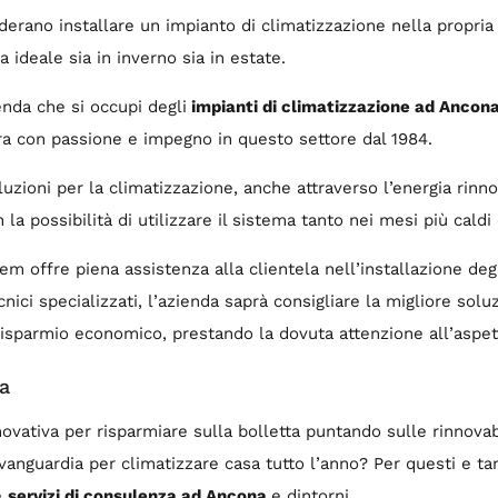
rano installare un impianto di climatizzazione nella propria 
 ideale sia in inverno sia in estate.
enda che si occupi degli
impianti di climatizzazione ad Ancon
ra con passione e impegno in questo settore dal 1984.
soluzioni per la climatizzazione, anche attraverso l’energia rinn
on la possibilità di utilizzare il sistema tanto nei mesi più caldi
m offre piena assistenza alla clientela nell’installazione deg
 tecnici specializzati, l’azienda saprà consigliare la migliore s
risparmio economico, prestando la dovuta attenzione all’aspet
a
ovativa per risparmiare sulla bolletta puntando sulle rinnovab
anguardia per climatizzare casa tutto l’anno? Per questi e tan
e
servizi di consulenza ad Ancona
e dintorni.