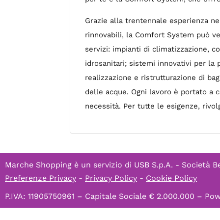
Grazie alla trentennale esperienza nel
rinnovabili, la Comfort System può ven
servizi: impianti di climatizzazione, 
idrosanitari; sistemi innovativi per la
realizzazione e ristrutturazione di ba
delle acque. Ogni lavoro è portato a 
necessità. Per tutte le esigenze, rivo
Marche Shopping è un servizio di
USB S.p.A. - Società B
Preferenze Privacy
-
Privacy Policy
-
Cookie Policy
P.IVA: 11905750961 – Capitale Sociale € 2.000.000 – P