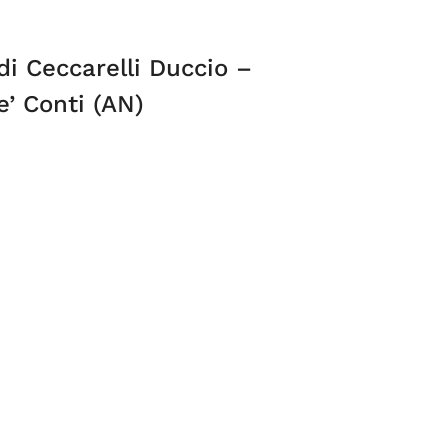
i Ceccarelli Duccio –
e’ Conti (AN)