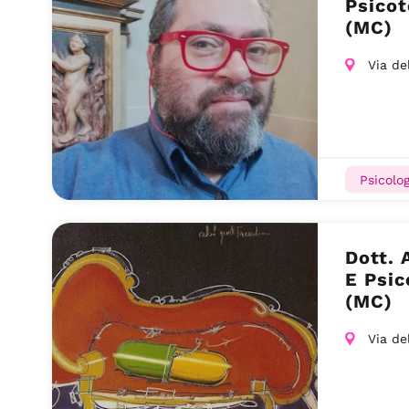
Psico
(MC)
Via de
Psicolog
Dott. 
E Psi
(MC)
Via de