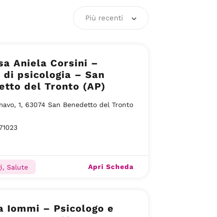
Più recenti
sa Aniela Corsini –
 di psicologia – San
tto del Tronto (AP)
mavo, 1, 63074 San Benedetto del Tronto
71023
Apri Scheda
i, Salute
a Iommi – Psicologo e