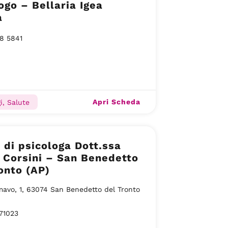
ogo – Bellaria Igea
a
8 5841
Apri Scheda
i, Salute
 di psicologa Dott.ssa
 Corsini – San Benedetto
onto (AP)
mavo, 1, 63074 San Benedetto del Tronto
71023