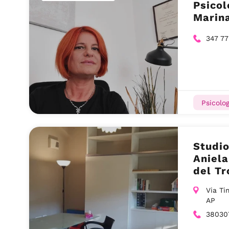
Psicol
Marin
347 77
Psicolog
Studio
Aniela
del Tr
Via Ti
AP
38030