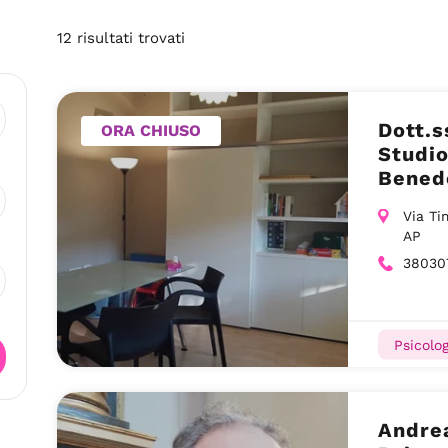
12
risultati
trovati
Dott.s
ORA CHIUSO
Studio
Benede
Via Ti
AP
38030
Psicolog
Andre