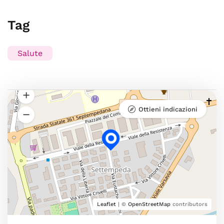
Tag
Salute
Ottieni indicazioni
Leaflet
| ©
OpenStreetMap
contributors