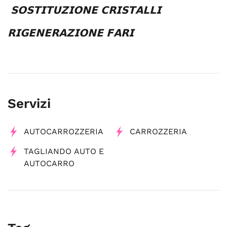
𝗦𝗢𝗦𝗧𝗜𝗧𝗨𝗭𝗜𝗢𝗡𝗘
𝗖𝗥𝗜𝗦𝗧𝗔𝗟𝗟𝗜
𝗥𝗜𝗚𝗘𝗡𝗘𝗥𝗔𝗭𝗜𝗢𝗡𝗘
𝗙𝗔𝗥𝗜
Servizi
AUTOCARROZZERIA
CARROZZERIA
TAGLIANDO AUTO E
AUTOCARRO