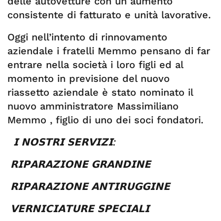
delle autovetture con un aumento
consistente di fatturato e unità lavorative.
Oggi nell’intento di rinnovamento
aziendale i fratelli Memmo pensano di far
entrare nella società i loro figli ed al
momento in previsione del nuovo
riassetto aziendale è stato nominato il
nuovo amministratore Massimiliano
Memmo , figlio di uno dei soci fondatori.
𝗜
𝗡𝗢𝗦𝗧𝗥𝗜
𝗦𝗘𝗥𝗩𝗜𝗭𝗜
:
𝗥𝗜𝗣𝗔𝗥𝗔𝗭𝗜𝗢𝗡𝗘
𝗚𝗥𝗔𝗡𝗗𝗜𝗡𝗘
𝗥𝗜𝗣𝗔𝗥𝗔𝗭𝗜𝗢𝗡𝗘
𝗔𝗡𝗧𝗜𝗥𝗨𝗚𝗚𝗜𝗡𝗘
𝗩𝗘𝗥𝗡𝗜𝗖𝗜𝗔𝗧𝗨𝗥𝗘
𝗦𝗣𝗘𝗖𝗜𝗔𝗟𝗜