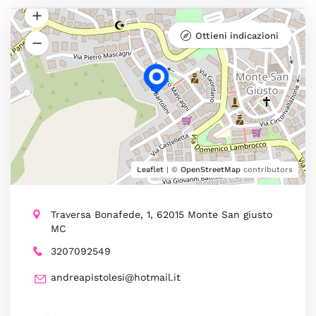
Ottieni indicazioni
Leaflet
| ©
OpenStreetMap
contributors
Traversa Bonafede, 1, 62015 Monte San giusto
MC
3207092549
andreapistolesi@hotmail.it