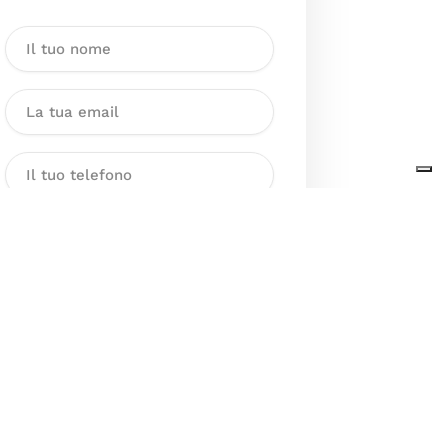
Dichiaro di aver preso visione
dell’Informativa sul trattamento
dei dati personali presente al
seguente
link
ai sensi degli artt. 13