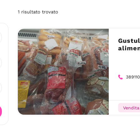
1
risultato
trovato
Gustul
alime
38911
Vendita 