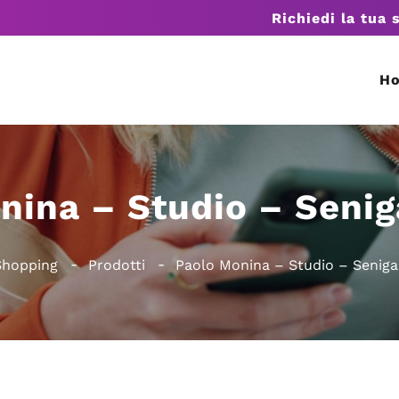
Richiedi la tua 
H
nina – Studio – Seniga
Shopping
Prodotti
Paolo Monina – Studio – Senigal