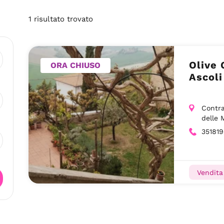
1
risultato
trovato
Olive 
ORA CHIUSO
Ascoli
Contr
delle 
35181
Vendita 