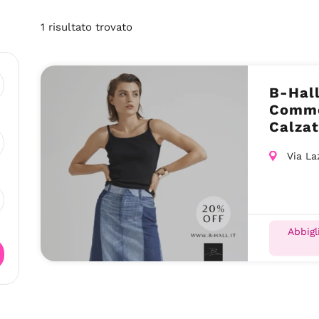
1
risultato
trovato
B-Hall
Comme
Calzat
Sant’E
Via La
Abbigl