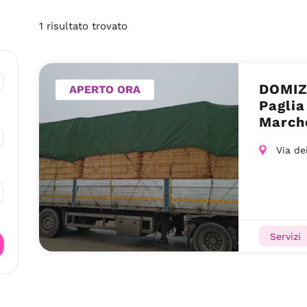
1
risultato
trovato
DOMIZ
APERTO ORA
Paglia
March
Via de
Servizi