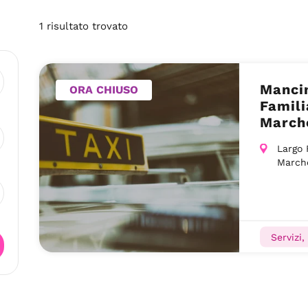
1
risultato
trovato
Mancin
ORA CHIUSO
Famili
March
Largo 
March
Servizi,