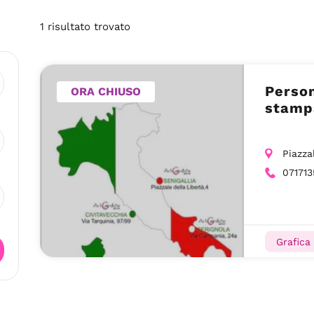
1
risultato
trovato
Person
ORA CHIUSO
stampa
Piazza
07171
Grafica 