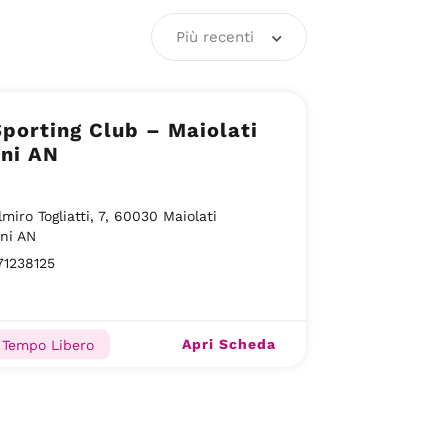
Più recenti
porting Club – Maiolati
ni AN
lmiro Togliatti, 7, 60030 Maiolati
ni AN
71238125
Apri Scheda
 Tempo Libero