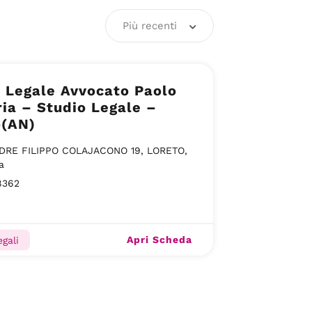
Più recenti
 Legale Avvocato Paolo
ia – Studio Legale –
o(AN)
ADRE FILIPPO COLAJACONO 19, LORETO,
a
8362
Apri Scheda
gali