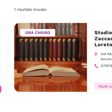
1
risultato
trovato
Studio
ORA CHIUSO
Zaccar
Loret
VIA P
Ancon
07197
Studi Le