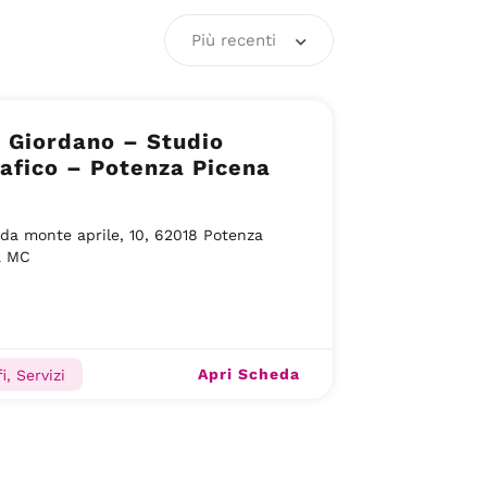
Più recenti
i Giordano – Studio
afico – Potenza Picena
da monte aprile, 10, 62018 Potenza
a MC
Apri Scheda
i, Servizi