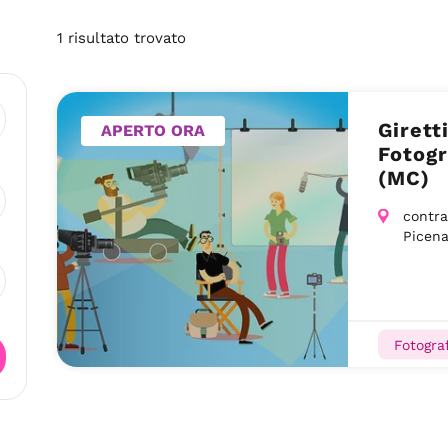
1
risultato
trovato
Girett
APERTO ORA
Fotogr
(MC)
contra
Picen
Fotograf