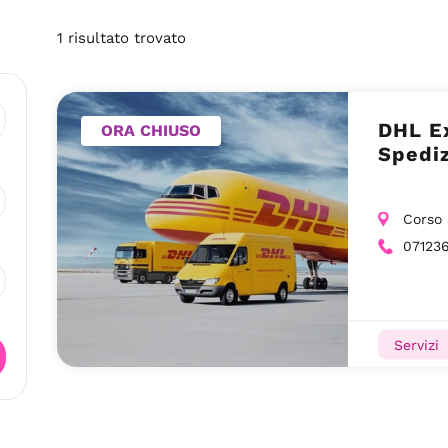
1
risultato
trovato
DHL E
ORA CHIUSO
Spediz
Corso 
07123
Servizi