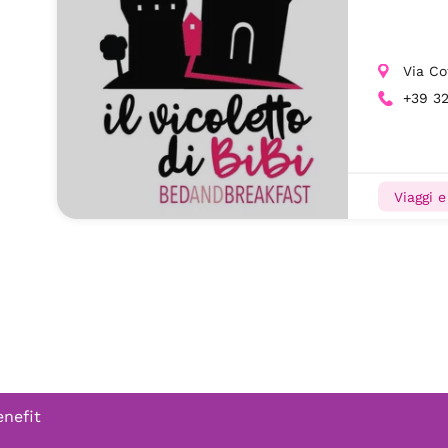
Via Co
+39 3
Viaggi 
enefit