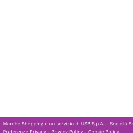
Marche Shopping è un servizio di
USB S.p.A. - Società B
Preferenze Privacy
-
Privacy Policy
-
Cookie Policy