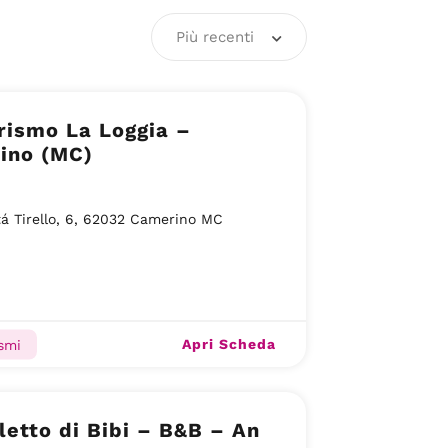
Più recenti
rismo La Loggia –
ino (MC)
tá Tirello, 6, 62032 Camerino MC
Apri Scheda
ismi
oletto di Bibi – B&B – An