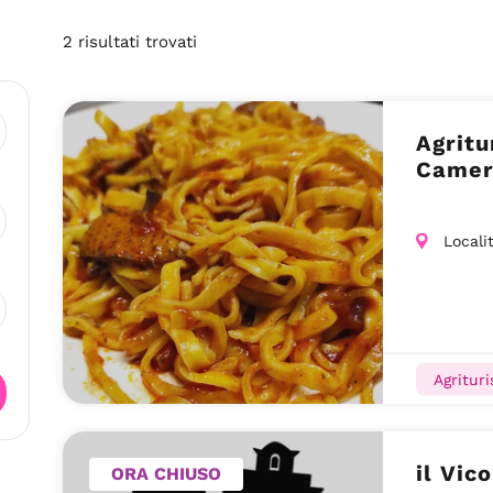
2
risultati
trovati
Agritu
Camer
Locali
Agritur
il Vic
ORA CHIUSO