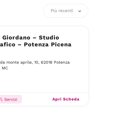
Più recenti
i Giordano – Studio
afico – Potenza Picena
da monte aprile, 10, 62018 Potenza
a MC
Apri Scheda
i, Servizi