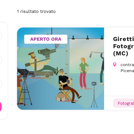
1
risultato
trovato
Girett
APERTO ORA
Fotogr
(MC)
contra
Picen
Fotograf