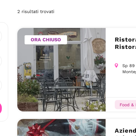
2
risultati
trovati
Ristor
ORA CHIUSO
Ristor
Sp 89 
Monteg
Food & 
Aziend