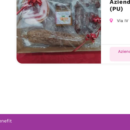
Aziend
(PU)
Via IV
Azien
enefit