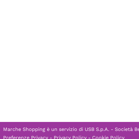
Marche Shopping è un servizio di
USB S.p.A. - Società B
Preferenze Privacy
-
Privacy Policy
-
Cookie Policy