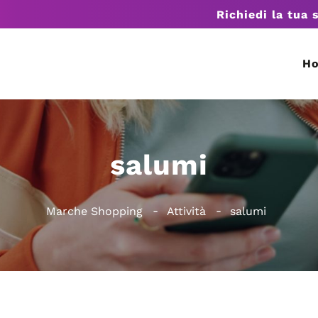
Richiedi la tua 
H
salumi
Marche Shopping
Attività
salumi