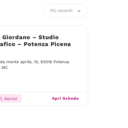
Più recenti
i Giordano – Studio
afico – Potenza Picena
da monte aprile, 10, 62018 Potenza
a MC
Apri Scheda
i, Servizi