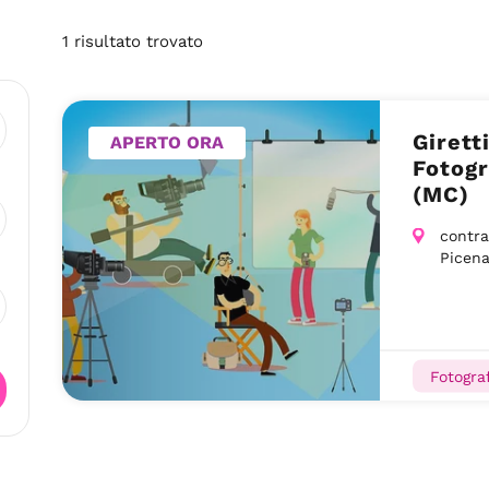
1
risultato
trovato
Girett
APERTO ORA
Fotogr
(MC)
contra
Picen
Fotograf