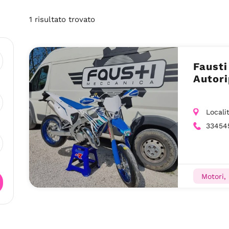
1
risultato
trovato
Fausti
Autori
Locali
33454
Motori, 