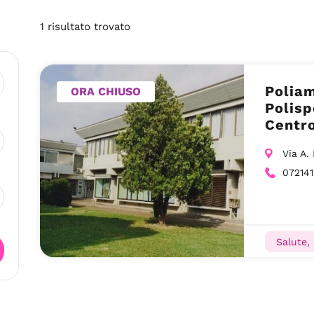
1
risultato
trovato
Polia
ORA CHIUSO
Polisp
Centr
Via A.
07214
Salute,