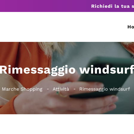
Richiedi la tua 
H
Rimessaggio windsur
Marche Shopping
Attività
Rimessaggio windsurf