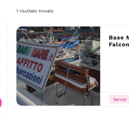
1
risultato
trovato
Base 
Falcon
Servizi