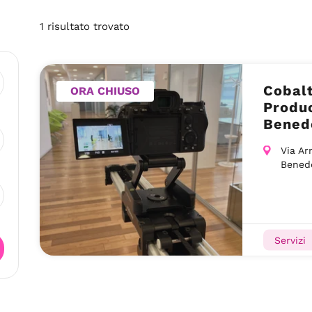
1
risultato
trovato
Cobal
ORA CHIUSO
Produ
Benede
Via Ar
Benede
Servizi