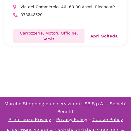
Via del Commercio, 46, 63100 Ascoli Piceno AP
073643529
Carrozzerie, Motori, Officine,
Apri Scheda
Servizi
Marche Shopping è un servizio di
USB S.p.A. - Società
Benefit
Preferenze Privacy
-
Privacy Policy
-
Cookie Policy
P.IVA: 11905750961 – Capitale Sociale € 2.000.000 –