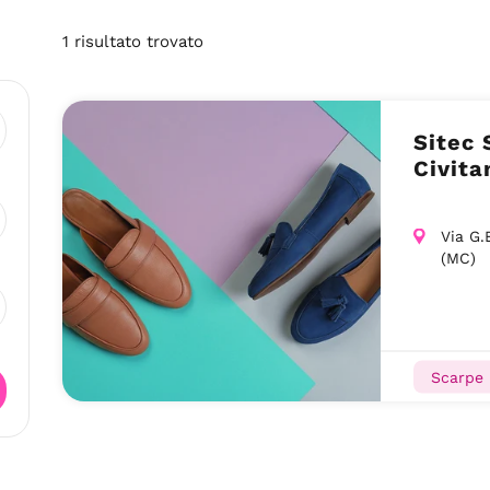
1
risultato
trovato
Sitec 
Civit
Via G.B
(MC)
Scarpe