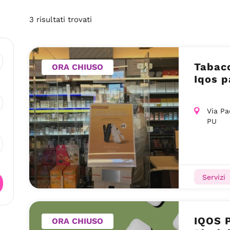
3
risultati
trovati
Tabacc
ORA CHIUSO
Iqos p
Via Pa
PU
Servizi
IQOS 
ORA CHIUSO