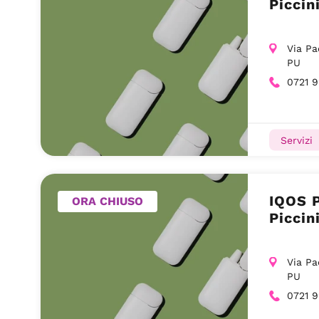
Piccin
Via Pa
PU
0721 9
Servizi
IQOS 
ORA CHIUSO
Piccin
Via Pa
PU
0721 9