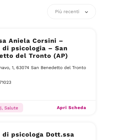
Più recenti
sa Aniela Corsini –
 di psicologia – San
tto del Tronto (AP)
mavo, 1, 63074 San Benedetto del Tronto
71023
Apri Scheda
i, Salute
 di psicologa Dott.ssa