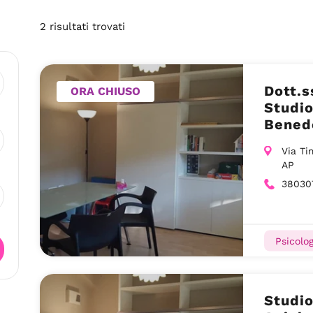
2
risultati
trovati
Dott.s
ORA CHIUSO
Studio
Benede
Via Ti
AP
38030
Psicolog
Studio