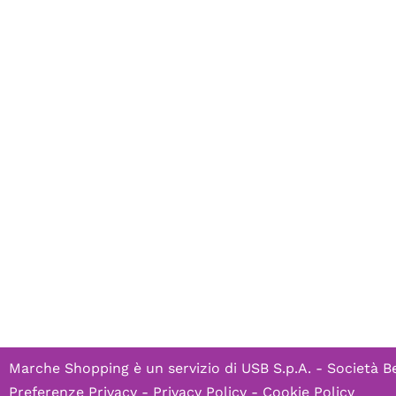
Marche Shopping è un servizio di
USB S.p.A. - Società B
Preferenze Privacy
-
Privacy Policy
-
Cookie Policy