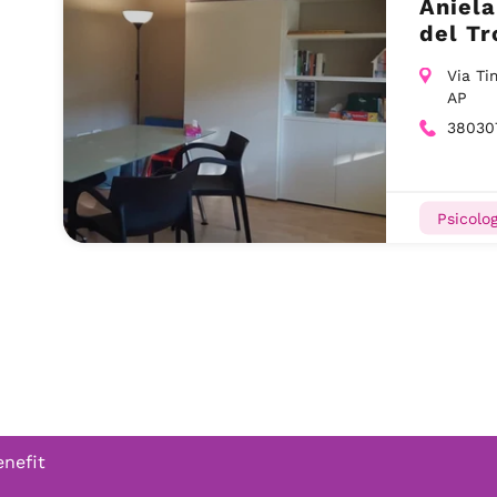
Aniela
del Tr
Via Ti
AP
38030
Psicolog
enefit