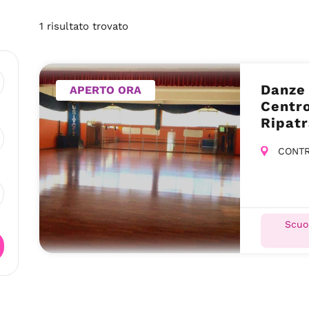
1
risultato
trovato
Danze 
APERTO ORA
Centro
Ripat
CONTR
Scuol