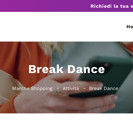
Richiedi la tua 
H
Break Dance
Marche Shopping
Attività
Break Dance