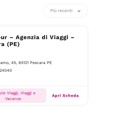
Più recenti
ur – Agenzia di Viaggi –
a (PE)
ramo, 45, 65121 Pescara PE
24040
zie Viaggi, Viaggi e
Apri Scheda
Vacanze