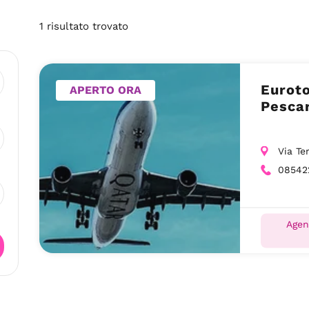
1
risultato
trovato
Euroto
APERTO ORA
Pescar
Via Te
08542
Agen