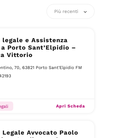
Più recenti
 legale e Assistenza
 a Porto Sant’Elpidio –
a Vittorio
entino, 70, 63821 Porto Sant'Elpidio FM
42193
Apri Scheda
gali
 Legale Avvocato Paolo