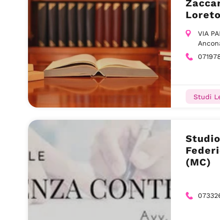
Zaccar
Loret
VIA P
Ancon
07197
Studi Le
Studio
Federi
(MC)
07332