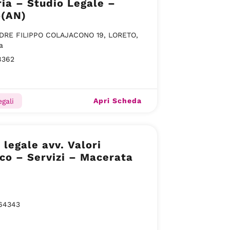
ia – Studio Legale –
o(AN)
ADRE FILIPPO COLAJACONO 19, LORETO,
a
8362
Apri Scheda
gali
 legale avv. Valori
co – Servizi – Macerata
64343