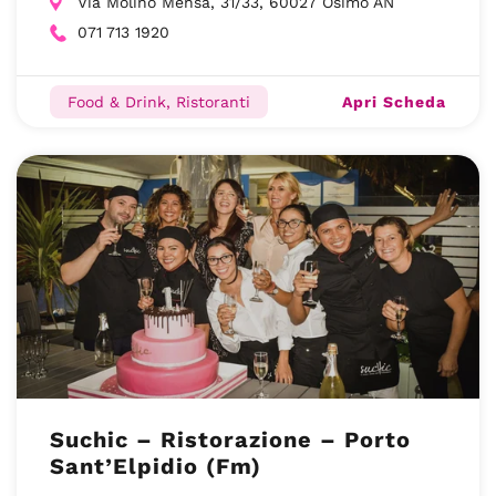
Via Molino Mensa, 31/33, 60027 Osimo AN
071 713 1920
Apri Scheda
Food & Drink, Ristoranti
Suchic – Ristorazione – Porto
Sant’Elpidio (Fm)