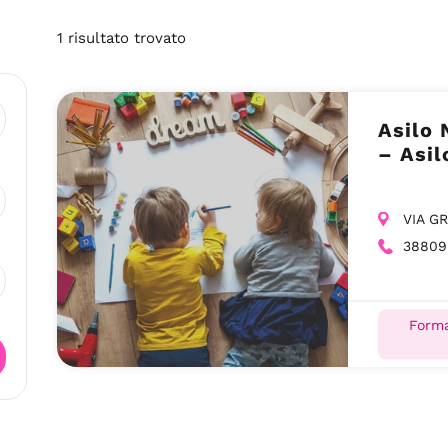
1
risultato
trovato
Asilo 
– Asil
VIA G
38809
Forma