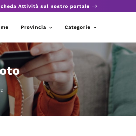
scheda Attività sul nostro portale
ome
Provincia
Categorie
oto
to