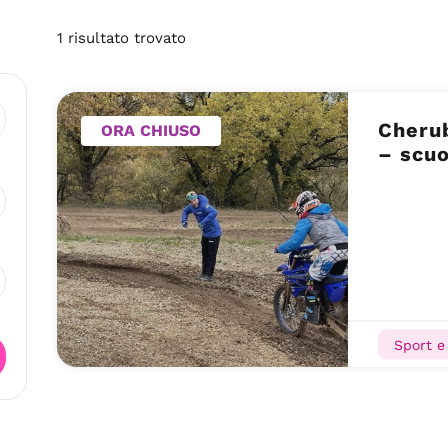
1
risultato
trovato
Cheru
ORA CHIUSO
– scuo
Sport e