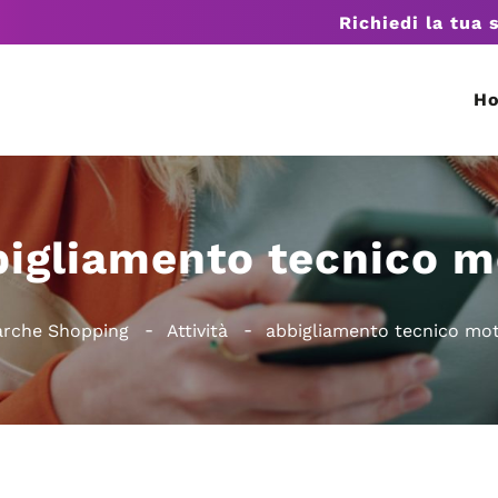
Richiedi la tua 
H
bigliamento tecnico m
rche Shopping
Attività
abbigliamento tecnico mo