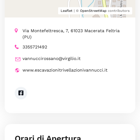
Leaflet
| ©
OpenStreetMap
contributors
Via Montefeltresca, 7, 61023 Macerata Feltria
(PU)
3355721492
vannuccirossano@virgilio.it
www.escavazionitrivellazionivannucci.it
Orari di Apertura