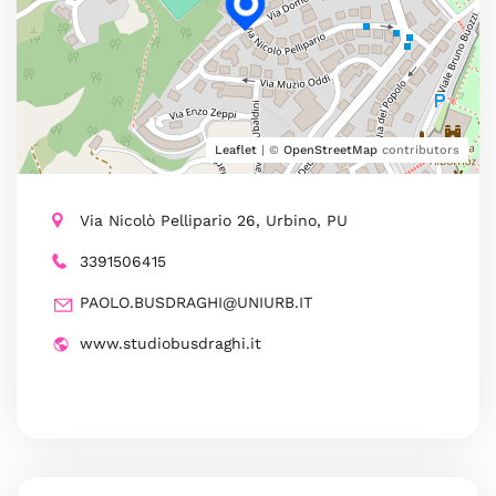
Leaflet
| ©
OpenStreetMap
contributors
Via Nicolò Pellipario 26, Urbino, PU
3391506415
PAOLO.BUSDRAGHI@UNIURB.IT
www.studiobusdraghi.it