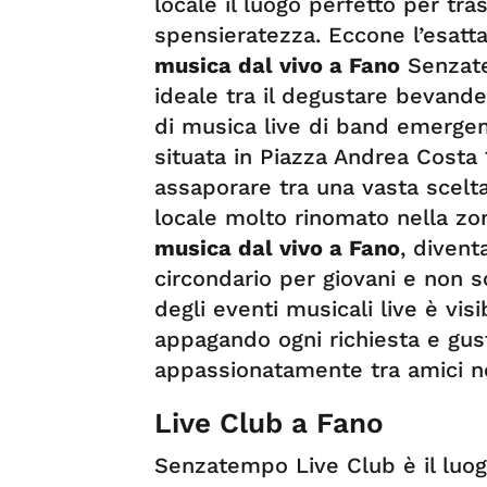
locale il luogo perfetto per tra
spensieratezza. Eccone l’esatta
musica dal vivo a Fano
Senzate
ideale tra il degustare bevande
di musica live di band emergent
situata in Piazza Andrea Costa
assaporare tra una vasta scelt
locale molto rinomato nella zo
musica dal vivo a Fano
, divent
circondario per giovani e non 
degli eventi musicali live è visi
appagando ogni richiesta e gus
appassionatamente tra amici no
Live Club a Fano
Senzatempo Live Club è il luog