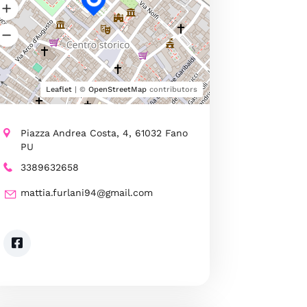
Leaflet
| ©
OpenStreetMap
contributors
Piazza Andrea Costa, 4, 61032 Fano
PU
3389632658
mattia.furlani94@gmail.com