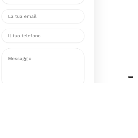
Dichiaro di aver preso visione
dell’Informativa sul trattamento
dei dati personali presente al
seguente
link
ai sensi degli artt. 13
e 14 del GDPR ed esprimo il mio
consenso esplicito, libero ed
informato al trattamento dei miei