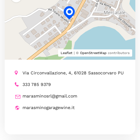
Leaflet
| ©
OpenStreetMap
contributors
Via Circonvallazione, 4, 61028 Sassocorvaro PU
333 785 9379
marasminosrl@gmail.com
marasminogaragewine.it