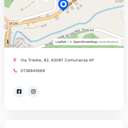
Leaflet
| ©
OpenStreetMap
contributors
Via Trieste, 82, 63087 Comunanza AP
0736845569