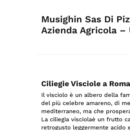
Musighin Sas Di Pi
Azienda Agricola –
Ciliegie Visciole a Rom
Il visciolo è un albero della fam
del più celebre amareno, di me
mediterraneo, ma che prospera
La ciliegia visciolaè un frutto 
retrogusto leggermente acido e