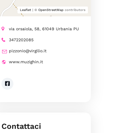
Leaflet
| ©
OpenStreetMap
contributors
via orsaiola, 58, 61049 Urbania PU
3472202085
pizzonio@virgilio.it
www.muzighin.it
Contattaci