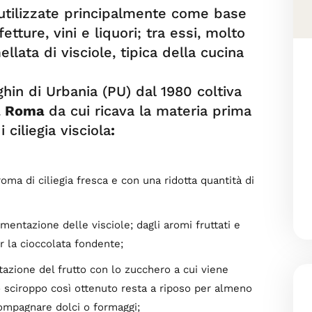
utilizzate principalmente come base
fetture, vini e liquori; tra essi, molto
lata di visciole, tipica della cucina
ghin di Urbania (PU) dal 1980 coltiva
 a Roma
da cui ricava la materia prima
ciliegia visciola
:
roma di ciliegia fresca e con una ridotta quantità di
ermentazione delle visciole; dagli aromi fruttati e
r la cioccolata fondente;
ntazione del frutto con lo zucchero a cui viene
o sciroppo così ottenuto resta a riposo per almeno
compagnare dolci o formaggi;