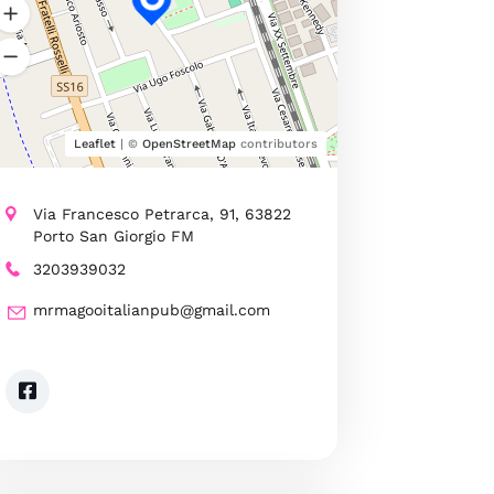
Leaflet
| ©
OpenStreetMap
contributors
Via Francesco Petrarca, 91, 63822
Porto San Giorgio FM
3203939032
mrmagooitalianpub@gmail.com